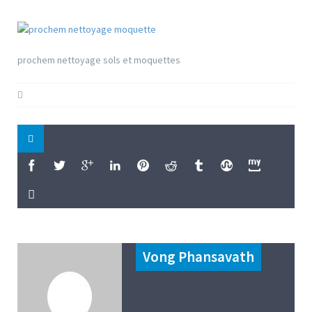
prochem nettoyage sols et moquettes
Vong Phansavath