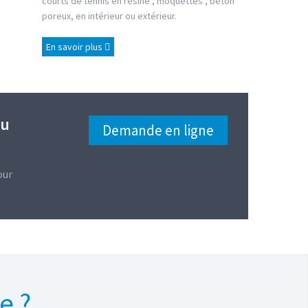
courts de tennis en résine , moquettes , béton
poreux, en intérieur ou extérieur.
En savoir plus
au
Demande en ligne
our
e ?