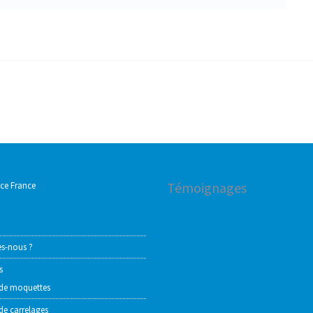
Témoignages
ace France
s-nous ?
s
de moquettes
de carrelages