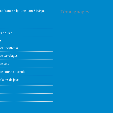
Témoignages
ace France
>
iphone-icon-54x54px
s-nous ?
s
de moquettes
de carrelages
de sols
e courts de tennis
’aires de jeux