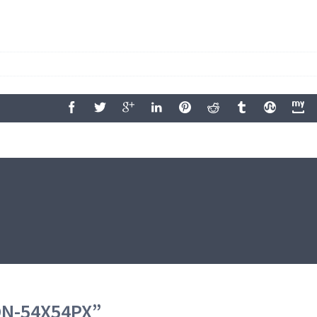
ON-54X54PX
”