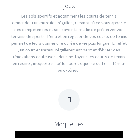
jeux
Les sols sportifs et notamment les courts de tennis
demandent un entretien régulier , Clean surface vous apporte
ses compétences et son savoir faire afin de préserver vos
terrains de sports . L'entretien régulier de vos courts de tennis
permet de leurs donner une durée de vie plus longue . En effet
, un court entretenu régulièrement permet d'éviter des
rénovations couteuses . Nous nettoyons les courts de tennis
en résine , moquettes , béton poreux que se soit en intérieur
ou extérieur.
Moquettes